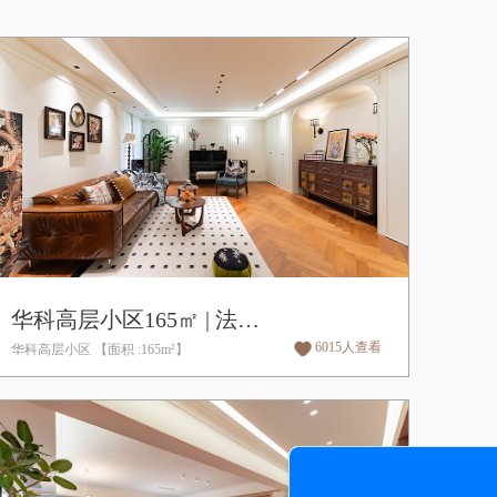
华科高层小区165㎡ | 法式,中古风
6015人查看
华科高层小区 【面积 :165m²】