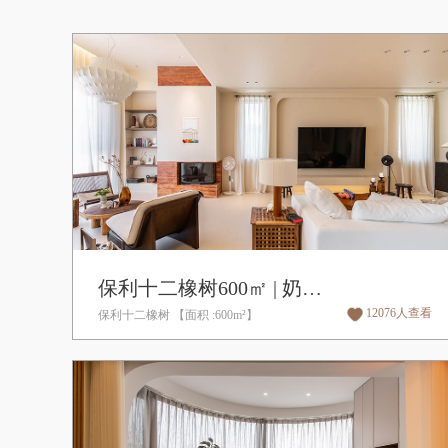
保利十二橡树600㎡ | 奶油风,侘寂风
12076人查看
保利十二橡树 【面积 :600m²】