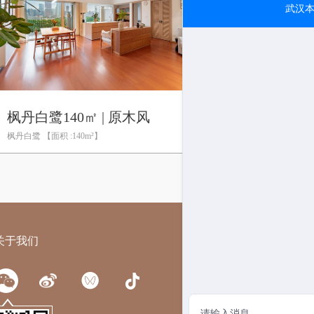
枫丹白鹭140㎡ | 原木风
5145人查看
枫丹白鹭 【面积 :140m²】
关于我们