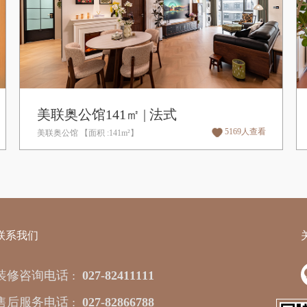
美联奥公馆141㎡ | 法式
5169人查看
美联奥公馆 【面积 :141m²】
联系我们
装修咨询电话 :
027-82411111
售后服务电话 :
027-82866788