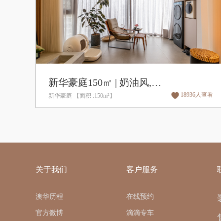
新华豪庭150㎡ | 奶油风,侘寂风
18936人查看
新华豪庭 【面积 :150m²】
关于我们
客户服务
澳华历程
在线预约
官方微博
滴滴专车