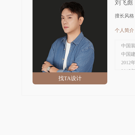
刘飞彪
擅长风格
个人简介
中国
中国
201
2015
找TA设计
2022
擅长
现代轻奢
新 | 