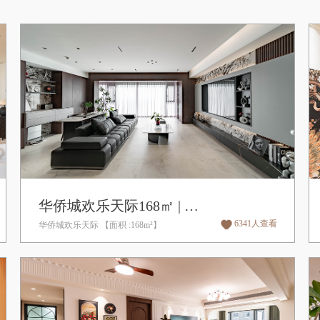
华侨城欢乐天际168㎡ | 轻奢,意式风
6341人查看
华侨城欢乐天际 【面积 :168m²】