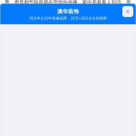
显，声音和气味容易在空间中传播，家中若有客人到访，居
住者的私人空间容易受到干扰，这种缺乏隐私的居住体验感
受比较差，比如说家里有老人，年轻人聚会很容易受到干
扰…
澳娇酱总结了一下横厅适合以下人群：
第一种是追求空间感和社交生活的年轻人；
第二种是改善型购房者，横厅给人一种尊贵感；
第三种是喜欢开放式布局的家庭。
02
横厅该如何设计
横厅客厅宽敞，越大就越考验布局设计能力，下面为大家整
理出当下比较流行的横厅设计，看看大家喜欢哪种布局~