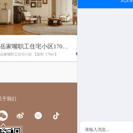
岳家嘴职工住宅小区170㎡ | 法式,中古风
4575人查看
岳家嘴职工住宅小区 【面积 :170m²】
关于我们