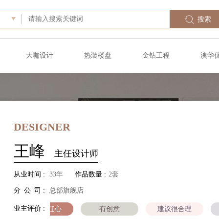
搜索
大咖设计
热装楼盘
金钻工程
澳华
DESIGNER
王峰
主任设计师
从业时间 :
33
年
作品数量 :
2套
分
公
司 :
总部旗舰店
业主评价 :
很有责任心
有创意
建议很合理