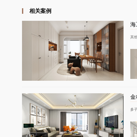
相关案例
海
其
金
多