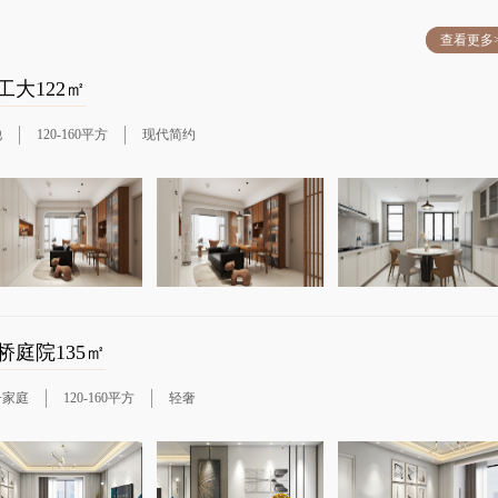
查看更多
工大122㎡
他
120-160平方
现代简约
桥庭院135㎡
子家庭
120-160平方
轻奢