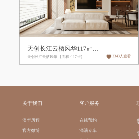
天创长江云栖风华117㎡ | 新中式
3343人查看
天创长江云栖风华 【面积 :117m²】
关于我们
客户服务
澳华历程
在线预约
官方微博
滴滴专车