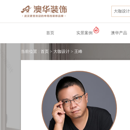
大咖设计
首页
实景案例
澳华产品
当前位置 :
首页
>
大咖设计
>
王峰
合理
工作细致
效果和预想一致
设计有品位