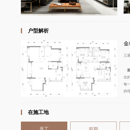
户型解析
金
三
案
住
每
的
在施工地
开工
前期