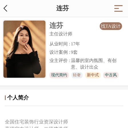
连芬
连芬
找TA设计
主任设计师
从业时间 :
17
年
设计案例 :
9套
业主评价 :
温馨的室内氛围、有创
意、设计出众
现代简约
轻奢
新中式
中古风
奶油风
个人简介
全国住宅装饰行业资深设计师