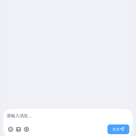
2025-06-05
免费获取方案
连芬作品
荷景苑128㎡
退休养老 | 三居室 | 128m²
7290
2022-03-05
电话
免费定制户型规划方案