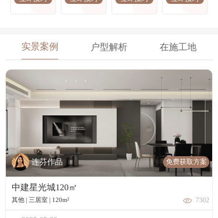
馆、琨御府、昆仑御、中建福地星城、华侨城红坊、金
沙泊岸、融侨滨江城
实景案例
户型解析
在施工地
免费获取方案
连芬作品
中建星光城120㎡
其他 | 三居室 | 120m²
7302