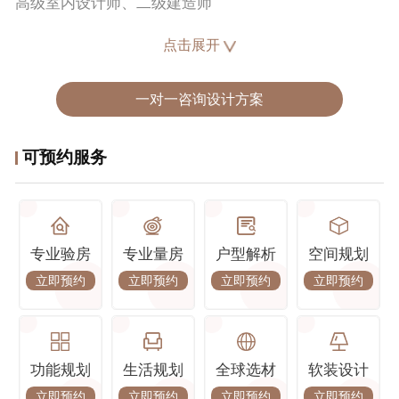
高级室内设计师、二级建造师
点击展开
所获荣誉：
2015年湖北十佳设计师
2016年家具空间设计大赛最佳创意奖
一对一咨询设计方案
2017年武汉建筑装饰行业优秀设计师
2018年设计新锐奖
可预约服务
2019年工匠杯全国优秀设计师作品奖
2020年武汉创意设计大赛优秀奖
2022年红鼎奖优秀作品
2023中国室内设计年度评选设计优秀奖
设计理念 :
专业验房
专业量房
户型解析
空间规划
一尘不染素净澄明。用平静的心灵看世界，利用淡淡的
立即预约
立即预约
立即预约
立即预约
家具布局把原有的空间净化，把气质和品位含蓄地表现
出来。
经典楼盘 :
功能规划
生活规划
全球选材
软装设计
华侨城欢乐天际、美的云筑、中建星光城、中建铂公
立即预约
立即预约
立即预约
立即预约