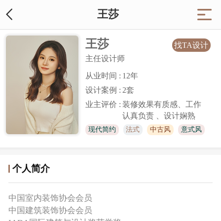
王莎
王莎
找TA设计
主任设计师
从业时间 :
12
年
设计案例 :
2套
业主评价 :
装修效果有质感、工作
认真负责 、设计娴熟
现代简约
法式
中古风
意式风
侘寂风
复古风
宋氏美学
个人简介
中国室内装饰协会会员
中国建筑装饰协会会员