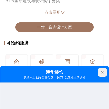
IADA国际建筑与设计奖荣誉奖
设计理念 :
点击展开
专注于设计本身，享受每一次设计的过程和项目落地带
来的惊喜及感动。
一对一咨询设计方案
经典楼盘 :
可预约服务
融创壹号院、华发外滩首府、世纪江尚、御玺滨江
专业验房
专业量房
户型解析
空间规划
立即预约
立即预约
立即预约
立即预约
功能规划
生活规划
全球选材
软装设计
立即预约
立即预约
立即预约
立即预约