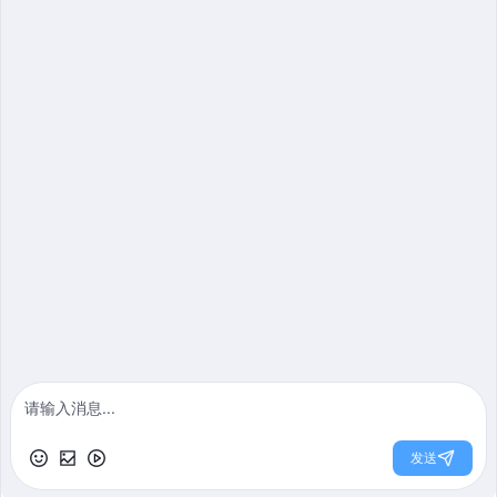
2026-01-16
免费获取方案
王莎作品
融创壹号院220㎡
其他 | 四居室 | 220m²
6362
2026-01-16
电话
免费定制户型规划方案