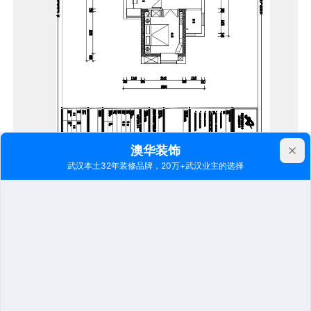
百瑞景这套三居室的住宅占地面积约为90㎡，户型结
构紧凑且空间浪费少，整体需进行改动的区域并不多，
且能够满足业主的日常使用需求，因此设计师保留了原
有的空间结构。为提升空间的利用率，提高业主生活品
质，设计师将狭长的客厅中切割出一小块区域打造成迷
你衣帽间，在不破坏会客区域功能使用的同时，有效提
升了整个空间的合理规划性。