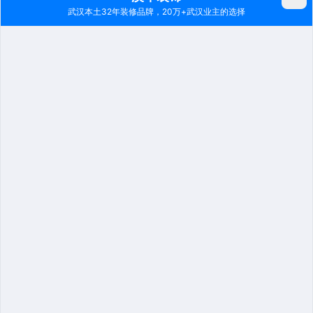
大面积的白色背景墙搭配上嵌入式的电视柜设计，整
体给人简约清新而又前卫的独特气息。
卧室：