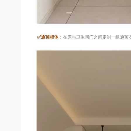
✅通顶柜体
：在床与卫生间门之间定制一组通顶