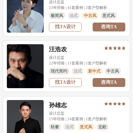
设计总监
23
年经验 | 41套案例 | 2套户型解析
极简风
法式
中古风
意式风
找TA设计
咨询TA
原木风
奶油风
汪浩农
设计总监
22
年经验 | 11套案例 | 1套户型解析
现代简约
法式
新中式
中古风
找TA设计
咨询TA
意式风
孙雄志
设计总监
15
年经验 | 24套案例 | 1套户型解析
轻奢
法式
意式风
北欧