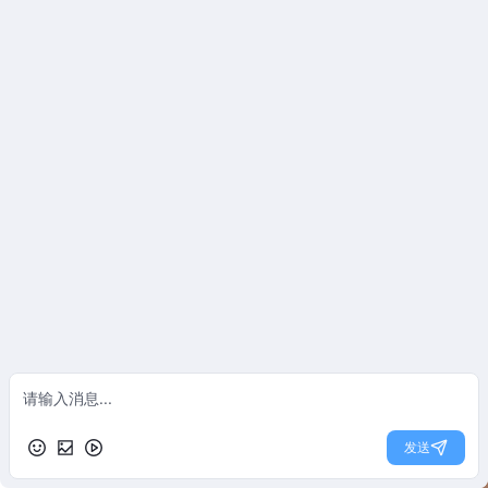
免费获取方案
曾丽作品
泊雅居200㎡
多子家庭 | 大平层 | 200m²
9045
2022-10-24
电话
免费定制户型规划方案