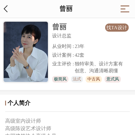
曾丽
曾丽
找TA设计
设计总监
从业时间 :
23
年
设计案例 :
42套
业主评价 :
独特审美、设计方案有
创意、沟通清晰易懂
极简风
法式
中古风
意式风
原木风
奶油风
个人简介
高级室内设计师
高级陈设艺术设计师