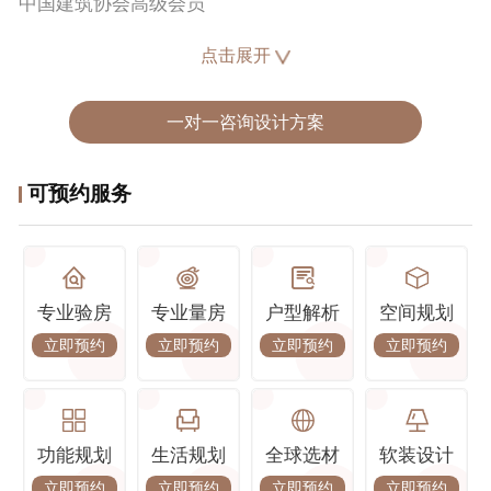
中国建筑协会高级会员
第二届国际空间环境艺术设计大赛（筑巢）荣获优秀奖
点击展开
家居空间设计大赛最佳创意奖
营造空间最佳软装陈设设计奖
工匠杯最佳灯光设计奖
一对一咨询设计方案
《华夏杯》金奖
可预约服务
擅长风格：
现代风格/ 意式轻奢/侘寂/奶油风/复古/法式/新中式等等
设计理念 :
专业验房
专业量房
户型解析
空间规划
设计过程是一个否定，再否定的过程。不敢颠覆原有的
立即预约
立即预约
立即预约
立即预约
构思，就无法创造出奇迹。
功能规划
生活规划
全球选材
软装设计
经典楼盘 :
立即预约
立即预约
立即预约
立即预约