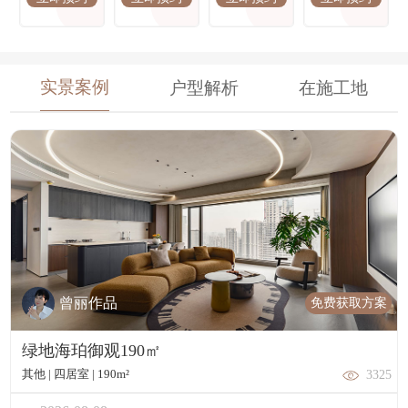
百瑞景、碧桂园浅月湾、华侨城原岸、千禧园、中粮光
谷祥云、世茂锦绣长江、城投瀚城璞岸、中建汤逊湖一
号、正荣紫阙台。
实景案例
户型解析
在施工地
免费获取方案
曾丽作品
绿地海珀御观190㎡
其他 | 四居室 | 190m²
3325