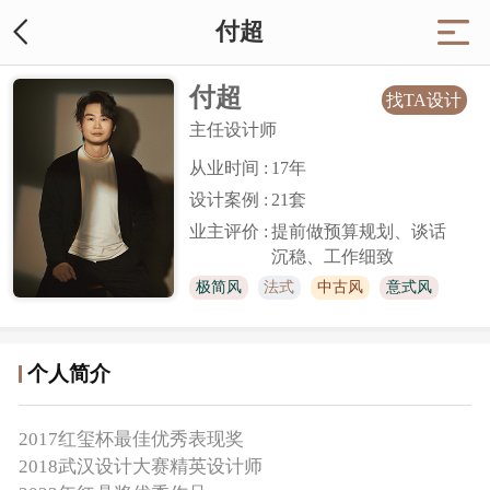
付超
付超
找TA设计
主任设计师
从业时间 :
17
年
设计案例 :
21套
业主评价 :
提前做预算规划、谈话
沉稳、工作细致
极简风
法式
中古风
意式风
原木风
奶油风
个人简介
2017红玺杯最佳优秀表现奖
2018武汉设计大赛精英设计师