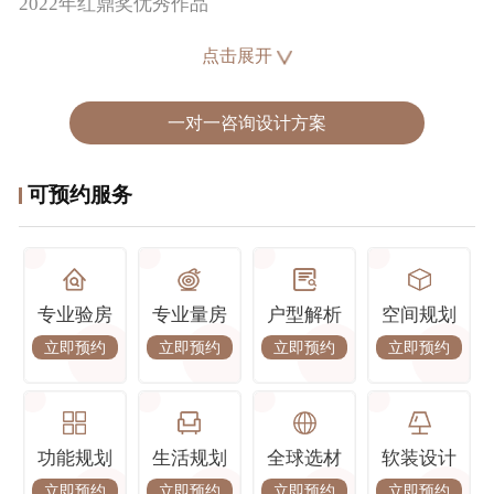
2022年红鼎奖优秀作品
2023年中部设计大赛双年展第二名
点击展开
2024年中国室内设计年度评选设计优秀奖
设计理念 :
处理人与空间、空间与物、物与人的关系。
一对一咨询设计方案
经典楼盘 :
可预约服务
华侨城纯水岸、华发外滩首府、华润昆仑御、中建星光
城、正荣紫阙台、世茂云锦、中建大公馆、金科城、琨
瑜府、华侨城、中建大公馆
专业验房
专业量房
户型解析
空间规划
立即预约
立即预约
立即预约
立即预约
功能规划
生活规划
全球选材
软装设计
立即预约
立即预约
立即预约
立即预约