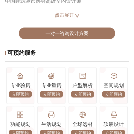
中国建筑装饰协会高级室内设计师
点击展开
2004年武汉市第二届泽皓雅居DK设计大赛优秀奖
2005年中国泽皓雅居杯设计大赛入围奖
2006年荣获全国优秀设计师
一对一咨询设计方案
2008年中国建筑装饰协会高级会员
2010年武汉艺博室内陈设设计白金设计师大赛三等奖
可预约服务
2015年武汉十九届室内设计师技能大赛二等奖
2016年中国高端别墅设计大赛佳作奖
2021年武汉十佳设计师
2022年武汉中国家装产业创新大赛红鼎奖一等奖
专业验房
专业量房
户型解析
空间规划
立即预约
立即预约
立即预约
立即预约
设计理念 :
复杂的重点是简单，简单的生活方式就是让我们放下繁
杂，丢弃成见，返璞归真，给简单的生活带来无尽的精
功能规划
生活规划
全球选材
软装设计
神享受。
立即预约
立即预约
立即预约
立即预约