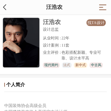
汪浩农
汪浩农
找TA设计
设计总监
从业时间 :
22
年
设计案例 :
11套
业主评价 :
色彩搭配新颖、专业可
靠、设计水平高
现代简约
法式
新中式
中古风
意式风
个人简介
中国装饰协会高级会员