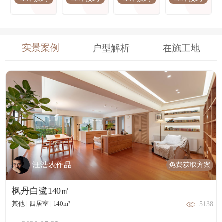
经典楼盘 :
新华尚水湾,中信泰富滨江金融城,金科城,正荣紫阙台,空
实景案例
户型解析
在施工地
军小区,世纪江尚,华发外滩首府
免费获取方案
汪浩农作品
枫丹白鹭140㎡
其他 | 四居室 | 140m²
5138