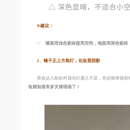
✨建议：
✅
墙面用浅色瓷砖提亮空间，地面用深色瓷砖
2、镜子正上方装灯，化妆显阴影
美妆达人纷纷对顶光灯避之不及，你还敢将镜前
妆就知道有多灾难现场了！