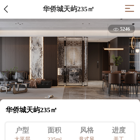
华侨城天屿235㎡
5246
华侨城天屿235㎡
户型
面积
风格
进度
大平层
235m²
意式风
开工