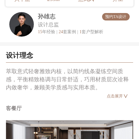
孙雄志
预约TA设计
设计总监
15
年经验 |
24
套案例 |
1
套户型解析
设计理念
萃取意式轻奢雅致内核，以简约线条凝练空间质
感，平衡精致格调与日常舒适，巧用材质层次诠释
内敛奢华，兼顾美学质感与实用本质。
点击展开
客餐厅