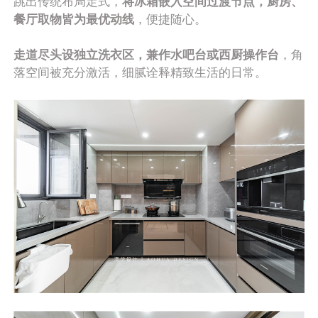
跳出传统布局定式，
将冰箱嵌入空间过渡节点，厨房、
餐厅取物皆为最优动线
，便捷随心。
走道尽头设独立洗衣区，兼作水吧台或西厨操作台
，角
落空间被充分激活，细腻诠释精致生活的日常。