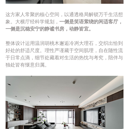
这方家人常聚的核心空间，以通透格局解锁万千生活想
象。大横厅经科学规划，
一侧是笑语萦绕的闲适客厅，
一侧是沉稳安宁的静谧书房，动静皆宜。
整体设计运用温润胡桃木邂逅冷冽大理石，交织出恰到
好处的舒适尺度。理性严谨藏于空间肌理，自在随性流
于日常点滴，细节处藏着对生活的热忱与考究，陪伴与
独处皆有惬意归属。