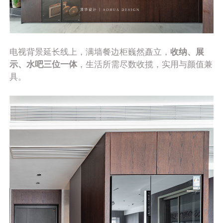
电视背景延长线上，满墙餐边柜巍然矗立，
收纳、展
示、水吧三位一体
，生活所需尽数收揽，实用与颜值兼
具。