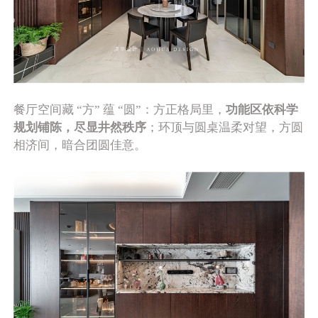
餐厅空间藏 “方” 蕴 “圆”：方正格局里，
功能区依科学
规划铺陈，尽显井然秩序
；环顶与圆桌温柔对望，方圆
相济间，暗合团圆佳意。