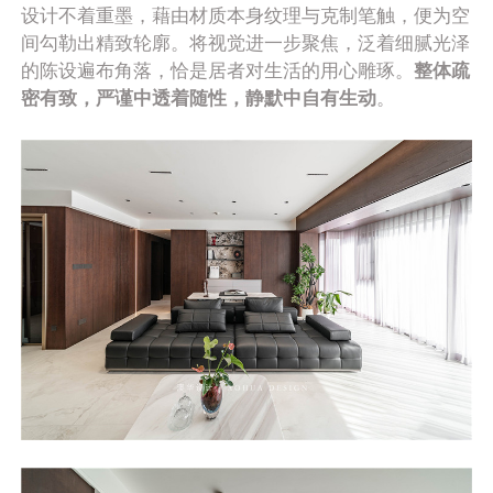
设计不着重墨，藉由材质本身纹理与克制笔触，便为空
间勾勒出精致轮廓。将视觉进一步聚焦，泛着细腻光泽
的陈设遍布角落，恰是居者对生活的用心雕琢。
整体疏
密有致，严谨中透着随性，静默中自有生动
。