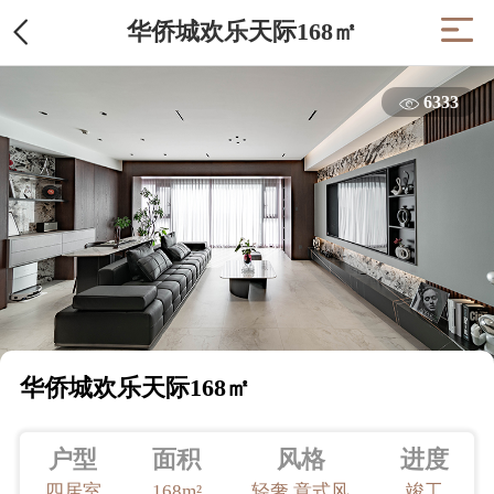
华侨城欢乐天际168㎡
6333
华侨城欢乐天际168㎡
户型
面积
风格
进度
四居室
168m²
轻奢,意式风
竣工