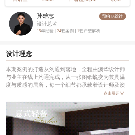
孙雄志
预约TA设计
设计总监
15
年经验 |
24
套案例 |
1
套户型解析
设计理念
本期案例的打造从沟通到落地，全程由澳华设计师
与业主在线上沟通完成，从一张图纸蜕变为兼具温
度与质感的居所，每一个细节都承载着设计师及澳
华团队对屋主生活方式的深入理解。
点击展开