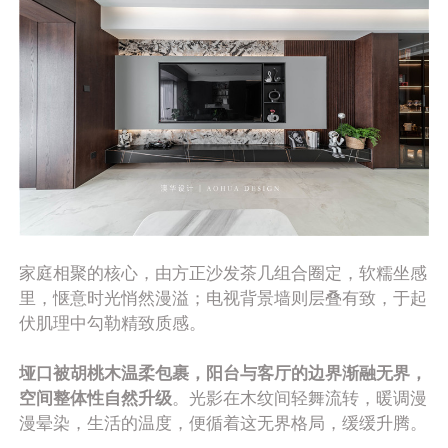
家庭相聚的核心，由方正沙发茶几组合圈定，软糯坐感
里，惬意时光悄然漫溢；电视背景墙则层叠有致，于起
伏肌理中勾勒精致质感。
垭口被胡桃木温柔包裹，阳台与客厅的边界渐融无界，
空间整体性自然升级
。光影在木纹间轻舞流转，暖调漫
漫晕染，生活的温度，便循着这无界格局，缓缓升腾。