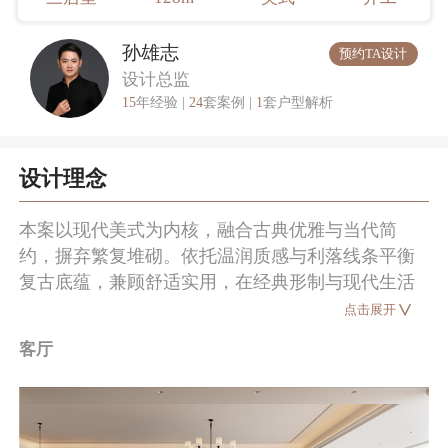
孙雄志
预约TA设计
设计总监
15
年经验 |
24
套案例 |
1
套户型解析
设计理念
本案以现代美式为内核，融合古典优雅与当代简
约，摒弃繁复堆砌。依托温润质感与利落线条平衡
复古底蕴，兼顾舒适实用，在经典形制与现代生活
间寻得自然共鸣。
点击展开
客厅