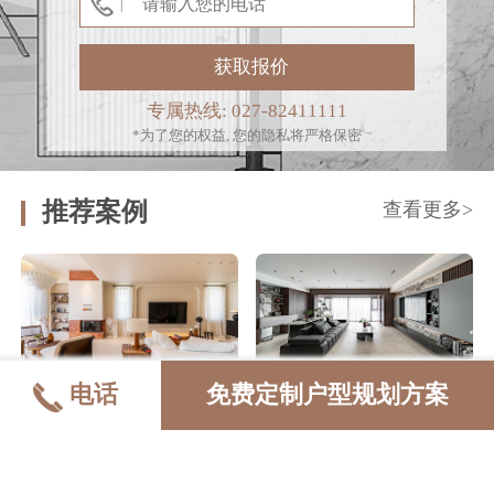
|
专属热线: 027-82411111
*为了您的权益, 您的隐私将严格保密
推荐案例
查看更多>
保利十二橡树
华侨城欢乐天际
电话
免费定制户型规划方案