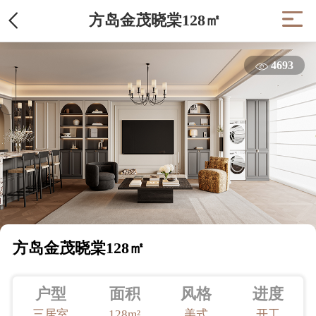
方岛金茂晓棠128㎡
4693
方岛金茂晓棠128㎡
户型
面积
风格
进度
三居室
128m²
美式
开工