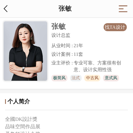
张敏
张敏
找TA设计
设计总监
从业时间 :
21
年
设计案例 :
11套
业主评价 :
专业可靠、方案很有创
意、设计实用性强
极简风
法式
中古风
意式风
个人简介
全國DK設計獎
品味空間作品展