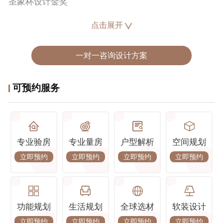
圣象杯设计金奖
华润杯室内设计金奖
点击展开
筑巢奖提名设计师
设计理念 :
一对一咨询设计方案
好的家居可以改变环境，环境可以影响人。所以一个好
的居室空间是可以提高人的生活质量的。那么设计实际
可预约服务
上是一种感受、一种心态、一种舒适的、开心的生活方
式。
经典楼盘 :
武汉天地、华侨城、融创壹号院、琨御府、泛悦城、保
专业验房
专业量房
户型解析
空间规划
利香颂、世贸龙湾、星海虹城、广电兰亭珑府、世茂锦
立即预约
立即预约
立即预约
立即预约
绣长江、江御府、南湖玫瑰湾、华发中央首府，香榭东
沙、复地东湖国际、 月亮湾壹号、 金沙泊岸、 百瑞
景、世纪江尚、绿地金融城.....
功能规划
生活规划
全球选材
软装设计
立即预约
立即预约
立即预约
立即预约