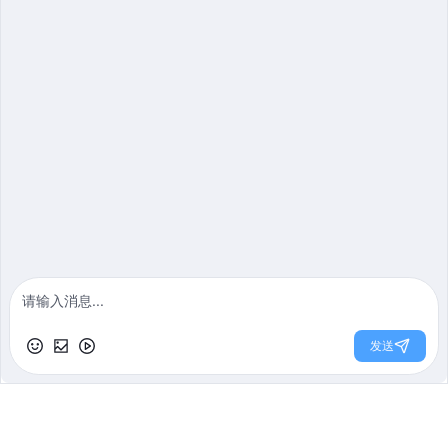
免费定制方案
闫骞作品
保利十二橡树600㎡
婚房设计 | 别墅 | 600m²
12071
2024-08-24
上一页
1
2
3
下一页
首页
电话
门店地址
免费报价